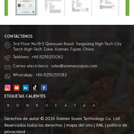
CONTÁCTENOS
3rd Floor, No.19-5 Qianyuan Road, Tongxiang High-Tech City,
Torch High-Tech Zone, Xiamen, Fujian, China.
Teléfono :
+86 15259253082
Correo electrónico :
sales@xiamenziqiao.com
WhatsApp :
+86 15259253082
ETIQUETAS CALIENTES
B
O
N
B
U
C
A
T
A
A
Derechos de autor © 2026 Xiamen Soonn Technology Co., Ltd
Reservados todos los derechos. |
mapa del sitio
|
XML
|
política de
privacidad